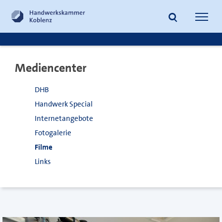
zum
zur
Inhalt
Fußzeile
Suche
Navig
springen
springen
öffnen
öffne
Mediencenter
DHB
Handwerk Special
Internetangebote
Fotogalerie
Filme
Links