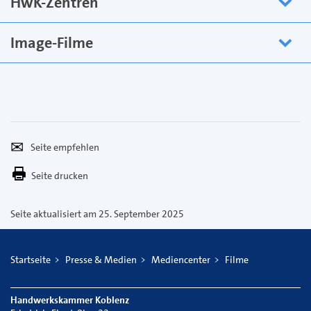
HwK-Zentren
Image-Filme
Seite
Per
empfehlen
E-
Seite drucken
Mail
versenden
Seite aktualisiert am 25. September 2025
Startseite
Presse & Medien
Mediencenter
Filme
Handwerkskammer Koblenz